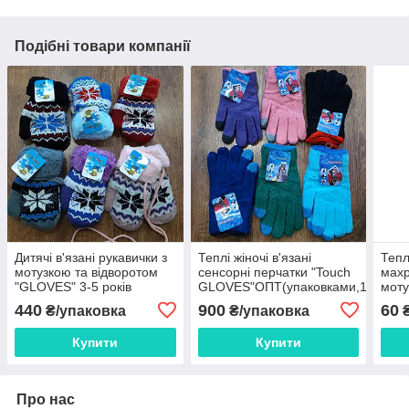
Подібні товари компанії
Дитячі в'язані рукавички з
Теплі жіночі в'язані
Тепл
мотузкою та відворотом
сенсорні перчатки "Touch
махр
"GLOVES" 3-5 років
GLOVES"ОПТ(упаковками,12
моту
ОПТ(упаковками,12 пар)
пар)
5 ро
440
900
60
₴/упаковка
₴/упаковка
Купити
Купити
Про нас