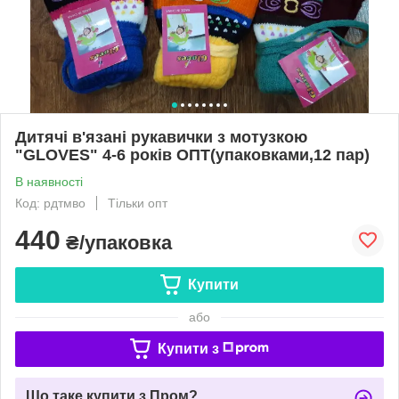
Дитячі в'язані рукавички з мотузкою
"GLOVES" 4-6 років ОПТ(упаковками,12 пар)
В наявності
Код: рдтмво
Тільки опт
440
₴/упаковка
Купити
або
Купити з
Що таке купити з Пром?