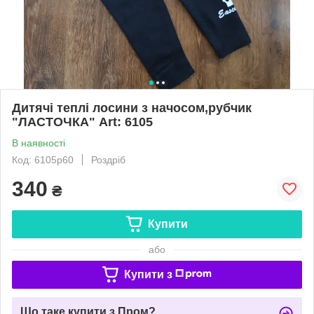
Дитячі теплі лосини з начосом,рубчик
"ЛАСТОЧКА" Art: 6105
В наявності
Код: 6105р60
Роздріб
340
₴
Купити
або
Купити з
Що таке купити з Пром?