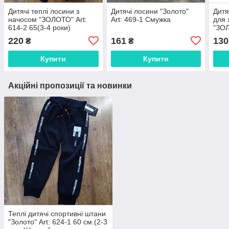
Дитячі теплі лосини з
Дитячі лосини "Золото"
Дитя
начосом "ЗОЛОТО" Art:
Art: 469-1 Смужка
для 
614-2 65(3-4 роки)
"ЗОЛ
роки
220
161
130
₴
₴
Купити
Купити
Акційні пропозиції та новинки
Теплі дитячі спортивні штани
"Золото" Art: 624-1 60 см.(2-3