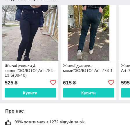
Жіночі джинси,4
Жіночі джинси-
Жіно
кишені"ЗОЛОТО",Art: 784-
моми"ЗОЛОТО" Art: 773-1
Art:
13 S(38-40)
525
615
595
₴
₴
Купити
Купити
Про нас
99% позитивних з 1272 відгуків за рік