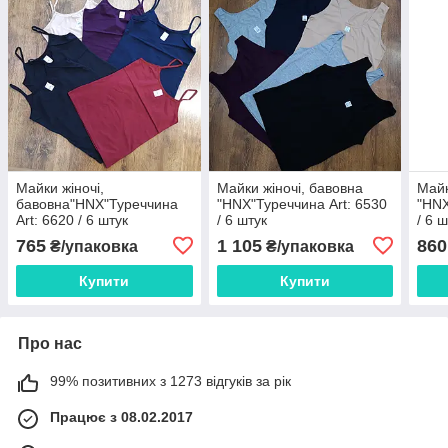
Майки жіночі,
Майки жіночі, бавовна
Майк
бавовна"HNX"Туреччина
"HNX"Туреччина Art: 6530
"HNX
Art: 6620 / 6 штук
/ 6 штук
/ 6 
765
1 105
860
₴/упаковка
₴/упаковка
Купити
Купити
Про нас
99% позитивних з 1273 відгуків за рік
Працює з 08.02.2017