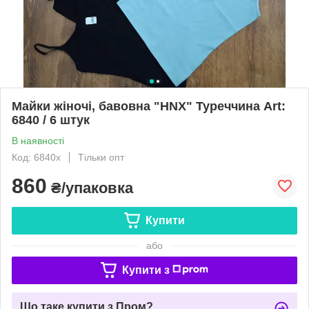
Майки жіночі, бавовна "HNX" Туреччина Art:
6840 / 6 штук
В наявності
Код: 6840х
Тільки опт
860
₴/упаковка
Купити
або
Купити з
Що таке купити з Пром?