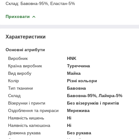
Склад: Бавовна-95%, Еластан-5%
Приховати
Характеристики
Основні атрибути
Виробник
HNK
Країна виробник
Туреччина
Вид виробу
Майка
Колір
Різні кольори
Тип тканини
Бавовна
Склад
Бавовна-95%, Лайкра-5%
Візерунки і принти
Без візерунків і принтів
Оздоблення та прикраси
Мережива
Наявність кишень
Ні
Наявність капюшона
Ні
Довжина рукава
Без рукава