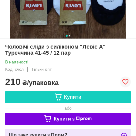
Чоловічі сліди з силіконом "Левіс A"
Туреччина 41-45 / 12 пар
В наявності
Код: счсл
Тільки опт
210
₴/упаковка
Купити
або
Купити з
Що таке купити з Пром?