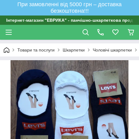
При замовленні від 5000 грн – доставка
безкоштовна!!!
Інтернет-магазин "ЕВРИКА" - панчішно-шкарпеткова продукц
Товари та послуги
Шкарпетки
Чоловічі шкарпетки