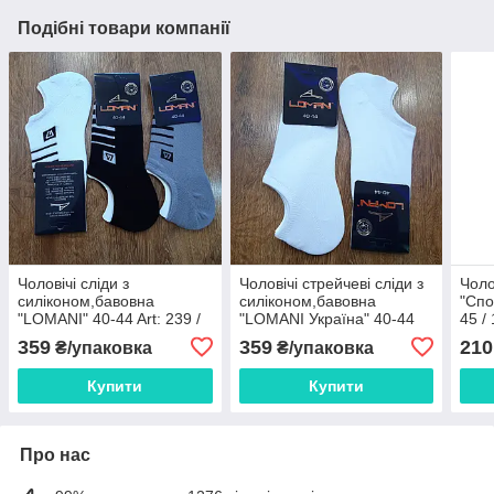
Подібні товари компанії
Чоловічі сліди з
Чоловічі стрейчеві сліди з
Чоло
силіконом,бавовна
силіконом,бавовна
"Спо
"LOMANI" 40-44 Art: 239 /
"LOMANI Україна" 40-44
45 /
12 пар
Art: 226 / 12 пар
359
359
210
₴/упаковка
₴/упаковка
Купити
Купити
Про нас