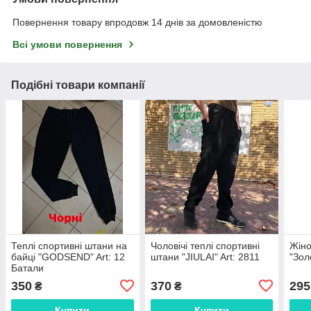
Повернення товару впродовж 14 днів за домовленістю
Всі умови повернення
Подібні товари компанії
Теплі спортивні штани на
Чоловічі теплі спортивні
Жіно
байці "GODSEND" Art: 12
штани "JIULAI" Art: 2811
"Зол
Батали
350
370
295
₴
₴
Купити
Купити