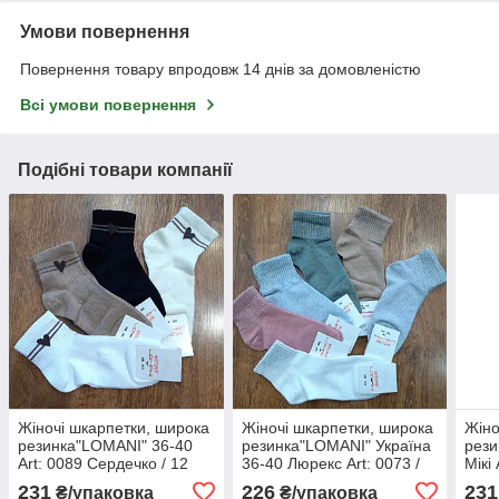
Умови повернення
Повернення товару впродовж 14 днів за домовленістю
Всі умови повернення
Подібні товари компанії
Жіночі шкарпетки, широка
Жіночі шкарпетки, широка
Жіно
резинка"LOMANI" 36-40
резинка"LOMANI" Україна
рези
Art: 0089 Сердечко / 12
36-40 Люрекс Art: 0073 /
Мікі
пар
12 пар
231
226
231
₴/упаковка
₴/упаковка