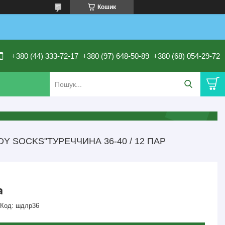
Кошик
+380 (44) 333-72-17
+380 (97) 648-50-89
+380 (68) 054-29-72
 SOCKS"ТУРЕЧЧИНА 36-40 / 12 ПАР
а
Код:
шдлр36