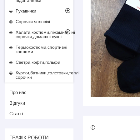
підштанники
Рукавички
Сорочки чоловічі
Халати,костюми,піжами,нічні
сорочки,домашні сукні
Термокостюми,спортивні
костюми
Светри,кофти,гольфи
Куртки,батники,толстовки,теплі
сорочки
Про нас
Відгуки
Статті
ГРАФІК РОБОТИ