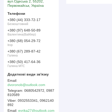
вул.Одеська 2, 55202,
Первомайськ, Україна
+380 (44) 333-72-17
Безкоштовний
+380 (97) 648-50-89
Валентина(Вайбер)
+380 (68) 054-29-72
Ігор
+380 (67) 289-87-42
Галина
+380 (50) 417-64-36
Галина МТС
dvoronob@outlook.com
0680542972, 0987
810589
0932553341, 0962140
892
Email
evrika27@outlook.com