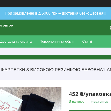
При замовленні від 5000 грн – доставка безкоштовна!!!
ія оптом
Доставка та оплата
Повернення та обмін
Статті
ШКАРПЕТКИ З ВИСОКОЮ РЕЗИНКОЮ,БАВОВНА"LADY
452 ₴/упаковк
В наявності
Тільки оптом