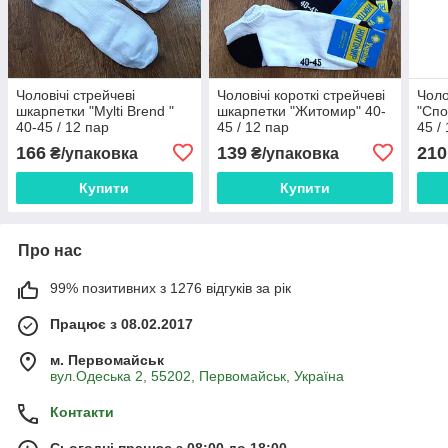
Чоловічі стрейчеві
Чоловічі короткі стрейчеві
Чоло
шкарпетки "Mylti Brend "
шкарпетки "Житомир" 40-
"Спо
40-45 / 12 пар
45 / 12 пар
45 /
166
139
210
₴/упаковка
₴/упаковка
Купити
Купити
Про нас
99% позитивних з 1276 відгуків за рік
Працює з 08.02.2017
м. Первомайськ
вул.Одеська 2, 55202, Первомайськ, Україна
Контакти
Сьогодні працює з 08:00 до 18:00