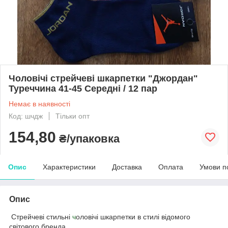
Чоловічі стрейчеві шкарпетки "Джордан"
Туреччина 41-45 Середні / 12 пар
Немає в наявності
Код: шчдж
Тільки опт
154,80
₴/упаковка
Опис
Характеристики
Доставка
Оплата
Умови п
Опис
Стрейчеві стильні
ч
оловічі шкарпетки в стилі відомого
світового бренда.