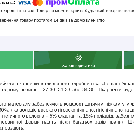
електронні платежі. Тепер ви можете купити будь-який товар не поки
вернення товару протягом 14 днів
за домовленістю
Характеристики
рейчеві шкарпетки вітчизняного виробництва «
Lomani
Украї
 одному розмірі – 27-30, 31-33 або 34-36. Шкарпетки чудово
ого матеріалу забезпечують комфорт дитячим ніжкам у міжс
%, яка володіє високою гігроскопічністю, гігієнічністю та д
интетичного волокна – 5% еластан та 15% поліамід, забезпеч
 первинної форми навіть після багатьох разів прання. Ш
 сповзають.