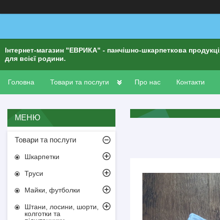
Інтернет-магазин "ЕВРИКА" - панчішно-шкарпеткова продукц
для всієї родини.
Головна
Товари та послуги
Про нас
Контакти
Товари та послуги
Шкарпетки
Труси
Майки, футболки
Штани, лосини, шорти,
колготки та