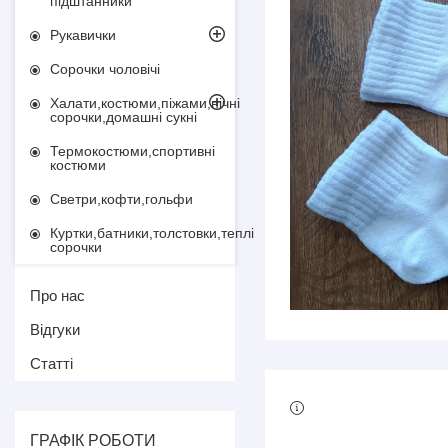
підштанники
Рукавички
Сорочки чоловічі
Халати,костюми,піжами,нічні
сорочки,домашні сукні
Термокостюми,спортивні
костюми
Светри,кофти,гольфи
Куртки,батники,толстовки,теплі
сорочки
Про нас
Відгуки
Статті
ГРАФІК РОБОТИ