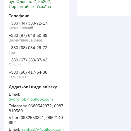
вул.Одеська 2, 55202,
Первомайськ, Україна
+380 (44) 333-72-17
Безкоштовний
+380 (97) 648-50-89
Валентина(Вайбер)
+380 (68) 054-29-72
Ігор
+380 (67) 289-87-42
Галина
+380 (50) 417-64-36
Галина МТС
dvoronob@outlook.com
0680542972, 0987
810589
0932553341, 0962140
892
Email
evrika27@outlook.com