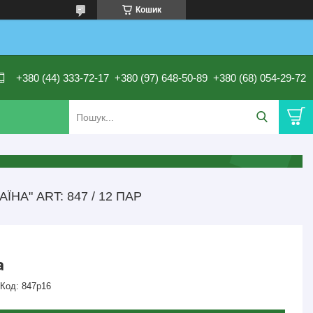
Кошик
+380 (44) 333-72-17
+380 (97) 648-50-89
+380 (68) 054-29-72
НА" ART: 847 / 12 ПАР
а
Код:
847р16