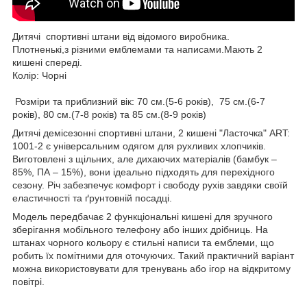
Дитячі спортивні штани від відомого виробника.
Плотненькі,з різними емблемами та написами.Мають 2
кишені спереді.
Колір: Чорні
Розміри та приблизний вік: 70 см.(5-6 років), 75 см.(6-7
років), 80 см.(7-8 років) та 85 см.(8-9 років)
Дитячі демісезонні спортивні штани, 2 кишені "Ласточка" ART:
1001-2 є універсальним одягом для рухливих хлопчиків.
Виготовлені з щільних, але дихаючих матеріалів (бамбук –
85%, ПА – 15%), вони ідеально підходять для перехідного
сезону. Річ забезпечує комфорт і свободу рухів завдяки своїй
еластичності та ґрунтовній посадці.
Модель передбачає 2 функціональні кишені для зручного
зберігання мобільного телефону або інших дрібниць. На
штанах чорного кольору є стильні написи та емблеми, що
робить їх помітними для оточуючих. Такий практичний варіант
можна використовувати для тренувань або ігор на відкритому
повітрі.