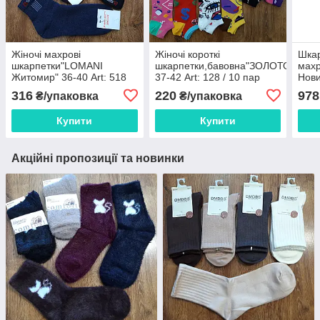
Жіночі махрові
Жіночі короткі
Шкар
шкарпетки"LOMANI
шкарпетки,бавовна"ЗОЛОТО"
мах
Житомир" 36-40 Art: 518
37-42 Art: 128 / 10 пар
Нови
Sport / 12 пар
316
220
978
₴/упаковка
₴/упаковка
Купити
Купити
Акційні пропозиції та новинки