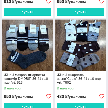
610
650
₴/упаковка
₴/упаковка
Купити
Купити
Жіночі махрові шкарпетки
Жіночі шкарпетки
кашемір"DMDBS" 36-41 / 10
вовна"Coalo" 36-41 / 10 пар
пар Art: 513
Art: 7802
В наявності
В наявності
650
480
₴/упаковка
₴/упаковка
Купити
Купити