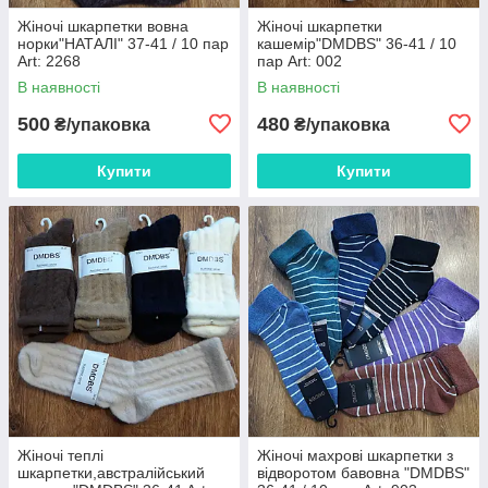
Жіночі шкарпетки вовна
Жіночі шкарпетки
норки"НАТАЛІ" 37-41 / 10 пар
кашемір"DMDBS" 36-41 / 10
Art: 2268
пар Art: 002
В наявності
В наявності
500
480
₴/упаковка
₴/упаковка
Купити
Купити
Жіночі теплі
Жіночі махрові шкарпетки з
шкарпетки,австралійський
відворотом бавовна "DMDBS"