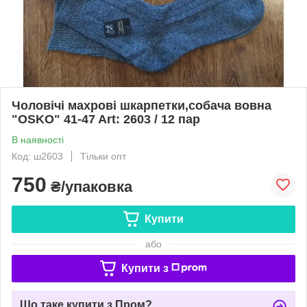
Чоловічі махрові шкарпетки,собача вовна
"OSKO" 41-47 Art: 2603 / 12 пар
В наявності
Код: ш2603
Тільки опт
750
₴/упаковка
Купити
або
Купити з
Що таке купити з Пром?