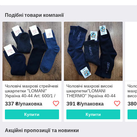
Подібні товари компанії
Чоловічі махрові стрейчеві
Чоловічі махрові високі
Чоло
шкарпетки "LOMANI"
шкарпетки"LOMANI
махр
Україна 40-44 Art: 600/1 /
THERMO" Україна 40-44
висо
12 пар
Art: 622 / 12 пар
"LO
337
391
380
₴/упаковка
₴/упаковка
Art:
Купити
Купити
Акційні пропозиції та новинки