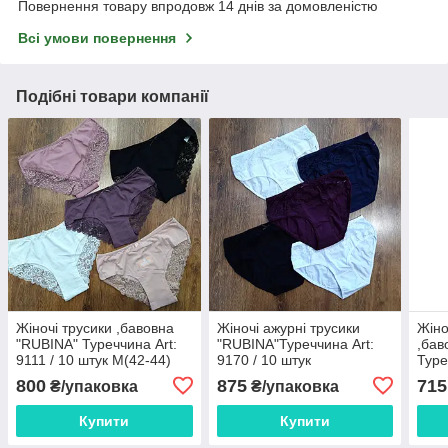
Повернення товару впродовж 14 днів за домовленістю
Всі умови повернення
Подібні товари компанії
Жіночі трусики ,бавовна
Жіночі ажурні трусики
Жіно
"RUBINA" Туреччина Art:
"RUBINA"Туреччина Art:
,бав
9111 / 10 штук M(42-44)
9170 / 10 штук
Туре
штук
800
875
715
₴/упаковка
₴/упаковка
Купити
Купити