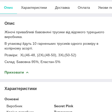
Опис
Характеристики
Доставка
Оплата
Умови п
Опис
Жіночі привабливі бавовняні трусики від відомого турецького
виробника.
В упаковці йдуть 10 гарненьких трусиків одного розміру в
колірному асорті.
Розміри: XL(46-48, )2XL(48-50), 3XL(50-52)
Склад: Бавовна-95%, Еластан-5%
Приховати
Характеристики
Основні
Виробник
Secret Pink
Країна виробник
Туреччина