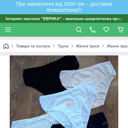
При замовленні від 5000 грн – доставка
безкоштовна!!!
Інтернет-магазин "ЕВРИКА" - панчішно-шкарпеткова продукц
Товари та послуги
Труси
Жіночі труси
Жіночі тру