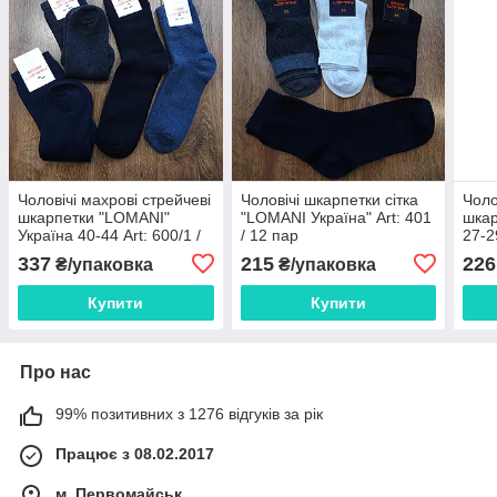
Чоловічі махрові стрейчеві
Чоловічі шкарпетки сітка
Чоло
шкарпетки "LOMANI"
"LOMANI Україна" Art: 401
шкар
Україна 40-44 Art: 600/1 /
/ 12 пар
27-2
12 пар
пар
337
215
226
₴/упаковка
₴/упаковка
Купити
Купити
Про нас
99% позитивних з 1276 відгуків за рік
Працює з 08.02.2017
м. Первомайськ