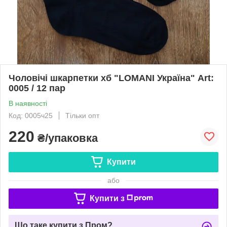
Чоловічі шкарпетки хб "LOMANI Україна" Art:
0005 / 12 пар
В наявності
Код: 0005ч25
Тільки опт
220
₴/упаковка
Купити
або
Купити з
Що таке купити з Пром?