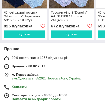
Жіночі ажурні трусики
Трусики жіночі "Donella"
Жіно
"Miss Emma" Туреччина
Art: 311208 / 10 штук
"Don
Art: 5008 / 10 штук
2XL(48-50)
1911
штук
825
672
693
₴/упаковка
₴/упаковка
Купити
Купити
Про нас
99% позитивних з 1268 відгуків за рік
Працює з 08.02.2017
м. Первомайськ
вул.Одеська 2, 55202, Первомайськ, Україна
Контакти
Сьогодні працює з 08:00 до 18:00
Показати весь графік роботи