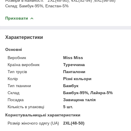
Розміри в наявності: 2XL(48-50), 4XL(52-54) ,6XL(56-58)
Склад: Бамбук-95%, Еластан-5%
Приховати
Характеристики
Основні
Виробник
Miss Miss
Країна виробник
Туреччина
Тип трусів
Панталони
Колір
Різні кольори
Тип тканини
Бамбук
Склад
Бамбук-95%, Лайкра-5%
Посадка
Завищена талія
Кількість в упаковці
5 шт.
Користувальницькі характеристики
Розмір жіночого одягу (UA)
2XL(48-50)