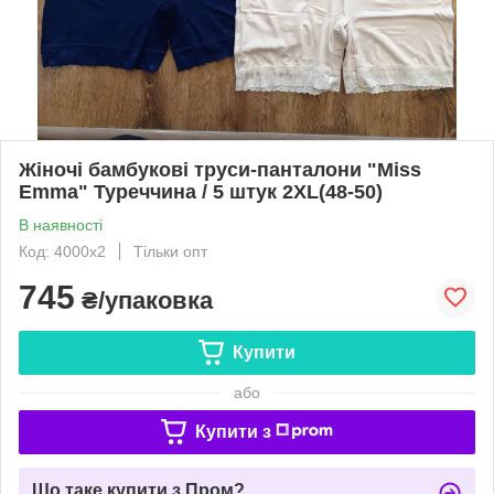
Жіночі бамбукові труси-панталони "Miss
Emma" Туреччина / 5 штук 2XL(48-50)
В наявності
Код: 4000х2
Тільки опт
745
₴/упаковка
Купити
або
Купити з
Що таке купити з Пром?