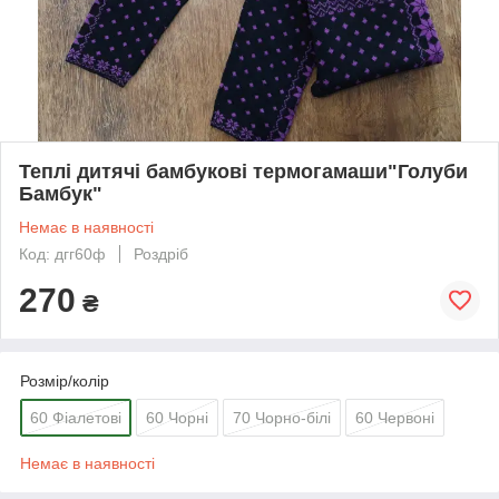
Теплі дитячі бамбукові термогамаши"Голуби
Бамбук"
Немає в наявності
Код: дгг60ф
Роздріб
270
₴
Розмір/колір
60 Фіалетові
60 Чорні
70 Чорно-білі
60 Червоні
Немає в наявності