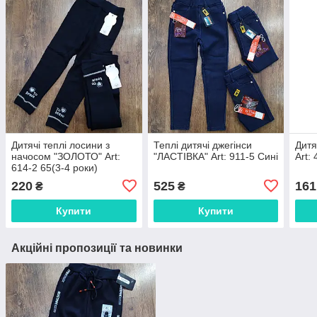
Дитячі теплі лосини з
Теплі дитячі джегінси
Дитя
начосом "ЗОЛОТО" Art:
"ЛАСТІВКА" Art: 911-5 Сині
Art:
614-2 65(3-4 роки)
220
525
161
₴
₴
Купити
Купити
Акційні пропозиції та новинки