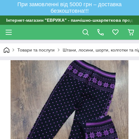
При замовленні від 5000 грн – доставка
безкоштовна!!!
Інтернет-магазин "ЕВРИКА" - панчішно-шкарпеткова продукц
Товари та послуги
Штани, лосини, шорти, колготки та п