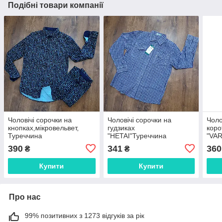
Подібні товари компанії
Чоловічі сорочки на
Чоловічі сорочки на
Чоло
кнопках,мікровельвет,
гудзиках
коро
Туреччина
"HETAI"Туреччина
"VAR
L(48
390
341
360
₴
₴
Купити
Купити
Про нас
99% позитивних з 1273 відгуків за рік