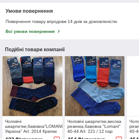
Умови повернення
Повернення товару впродовж 14 днів за домовленістю
Всі умови повернення
Подібні товари компанії
Чоловічі
Чоловічі шкарпетки,висока
Чоло
шкарпетки,бавовна"LOMANI
резинка,бавовна "Lomani"
рези
Україна" Art: 2014 Крапки
40-44 Art: 221 / 12 пар
40-4
40-44 / 12 пар
12 п