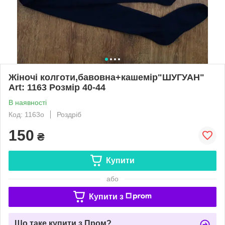
Жіночі колготи,бавовна+кашемір"ШУГУАН"
Art: 1163 Розмір 40-44
В наявності
Код: 1163о
Роздріб
150
₴
Купити
або
Купити з
Що таке купити з Пром?