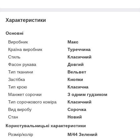
Характеристики
Основні
Виробник
Макс
Країна виробник
Туреччина
Стиль
Класичний
Фасон рукава
Довгий
Тип тканини
Вельвет
Застібка
Кнопки
Тип крою
Класична
Манжет сорочки
З одним гудзиком
Тип сорочкового коміра
Класичний
Вид виробу
Сорочка
Стан
Новий
Користувальницькі характеристики
Розмір/колір
M/44 Зелений