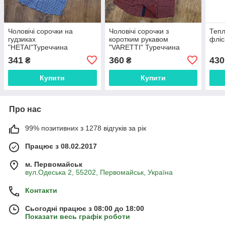
Чоловічі сорочки на
Чоловічі сорочки з
Тепл
гудзиках
коротким рукавом
фліс
"HETAI"Туреччина
"VARETTI" Туреччина
L(48-50)
341
360
430
₴
₴
Купити
Купити
Про нас
99% позитивних з 1278 відгуків за рік
Працює з 08.02.2017
м. Первомайськ
вул.Одеська 2, 55202, Первомайськ, Україна
Контакти
Сьогодні працює з 08:00 до 18:00
Показати весь графік роботи