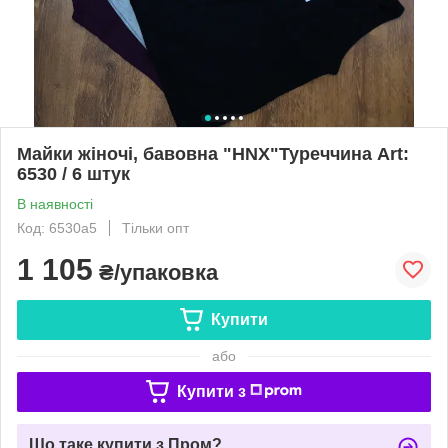
Майки жіночі, бавовна "HNX"Туреччина Art:
6530 / 6 штук
В наявності
Код: 6530а5
Тільки опт
1 105
₴/упаковка
Купити
або
Купити з
Що таке купити з Пром?