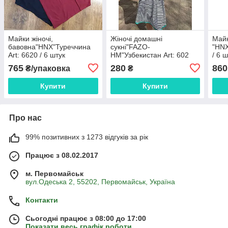
Майки жіночі,
Жіночі домашні
Майк
бавовна"HNX"Туреччина
сукні"FAZO-
"HNX
Art: 6620 / 6 штук
HM"Узбекистан Art: 602
/ 6 
765
280
860
₴/упаковка
₴
Купити
Купити
Про нас
99% позитивних з 1273 відгуків за рік
Працює з 08.02.2017
м. Первомайськ
вул.Одеська 2, 55202, Первомайськ, Україна
Контакти
Сьогодні працює з 08:00 до 17:00
Показати весь графік роботи