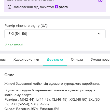
Замовлення під захистом
Розмір жіночого одягу (UA)
5XL(54- 56)
В наявності
пис
Характеристики
Доставка
Оплата
Умови пове
Опис
Жіночі бавовняні майки від відомого турецького виробника.
В упаковці йдуть 6 гарненьких майочок одного розміру в
колірному асорті.
Розміри : M(42-44), L(44-46), XL(46-48), XXL(48-50),3XL(50-
52), 4XL(52-54), 5XL(54-56) .
Склад: Бавовна-95%, Еластан-5%