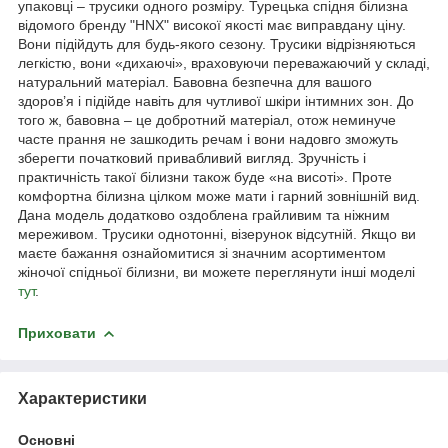
упаковці – трусики одного розміру. Турецька спідня білизна
відомого бренду "HNX" високої якості має виправдану ціну.
Вони підійдуть для будь-якого сезону. Трусики відрізняються
легкістю, вони «дихаючі», враховуючи переважаючий у складі,
натуральний матеріал. Бавовна безпечна для вашого
здоров’я і підійде навіть для чутливої шкіри інтимних зон. До
того ж, бавовна – це добротний
матеріал, отож неминуче
часте прання не зашкодить речам і вони надовго зможуть
зберегти початковий привабливий вигляд. Зручність і
практичність такої білизни також буде «на висоті». Проте
комфортна білизна цілком може мати і гарний зовнішній вид.
Дана модель додатково оздоблена грайливим та ніжним
мереживом. Трусики однотонні, візерунок відсутній. Якщо ви
маєте бажання ознайомитися зі значним асортиментом
жіночої спідньої білизни, ви можете переглянути інші моделі
тут
.
Приховати
Характеристики
Основні