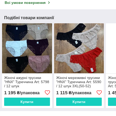
Всі умови повернення
Подібні товари компанії
Жіночі ажурні трусики
Жіночі мереживні трусики
Жіно
"HNX" Туреччина Art: 5798
"HNX" Туреччина Art: 5590
трус
/ 12 штук
/ 12 штук 3XL(50-52)
Art:
1 195
1 115
1 4
₴/упаковка
₴/упаковка
Купити
Купити