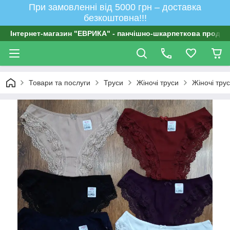
При замовленні від 5000 грн – доставка
безкоштовна!!!
Інтернет-магазин "ЕВРИКА" - панчішно-шкарпеткова продукц
Товари та послуги
Труси
Жіночі труси
Жіночі тру