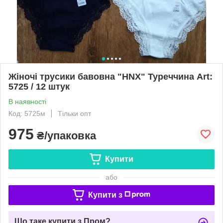
Жіночі трусики бавовна "HNX" Туреччина Art:
5725 / 12 штук
В наявності
Код: 5725м
Тільки опт
975
₴/упаковка
Купити
або
Купити з
Що таке купити з Пром?