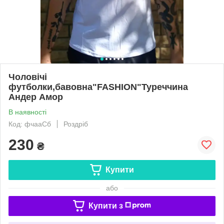
Чоловічі
футболки,бавовна"FASHION"Туреччина
Андер Амор
В наявності
Код: фчааСб
Роздріб
230
₴
Купити
або
Купити з