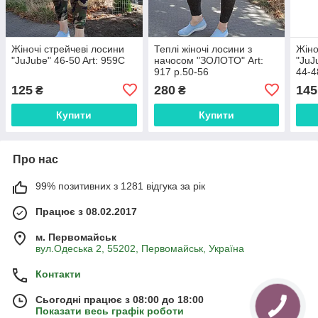
Жіночі стрейчеві лосини
Теплі жіночі лосини з
Жіно
"JuJube" 46-50 Art: 959С
начосом "ЗОЛОТО" Art:
"JuJ
917 р.50-56
44-4
125
280
145
₴
₴
Купити
Купити
Про нас
99% позитивних з 1281 відгука за рік
Працює з 08.02.2017
м. Первомайськ
вул.Одеська 2, 55202, Первомайськ, Україна
Контакти
Сьогодні працює з 08:00 до 18:00
Показати весь графік роботи