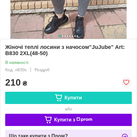
Жіночі теплі лосини з начосом"JuJube" Art:
B830 2XL(48-50)
В наявності
Код: л830с
Роздріб
210
₴
Купити
або
Купити з
Що таке купити з Пром?