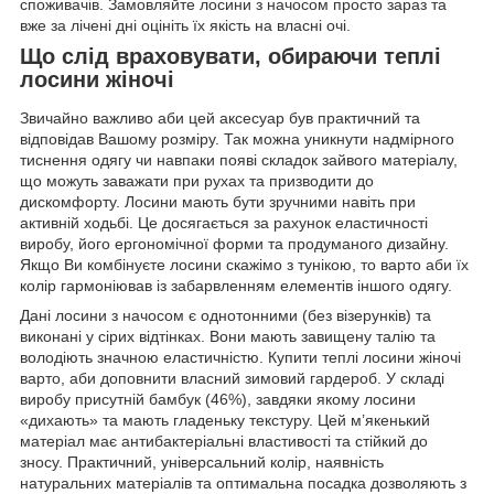
споживачів. Замовляйте лосини з начосом просто зараз та
вже за лічені дні оцініть їх якість на власні очі.
Що слід враховувати, обираючи теплі
лосини жіночі
Звичайно важливо аби цей аксесуар був практичний та
відповідав Вашому розміру. Так можна уникнути надмірного
тиснення одягу чи навпаки появі складок зайвого матеріалу,
що можуть заважати при рухах та призводити до
дискомфорту. Лосини мають бути зручними навіть при
активній ходьбі. Це досягається за рахунок еластичності
виробу, його ергономічної форми та продуманого дизайну.
Якщо Ви комбінуєте лосини скажімо з тунікою, то варто аби їх
колір гармоніював із забарвленням елементів іншого одягу.
Дані лосини з начосом є однотонними (без візерунків) та
виконані у сірих відтінках. Вони мають завищену талію та
володіють значною еластичністю. Купити теплі лосини жіночі
варто, аби доповнити власний зимовий гардероб. У складі
виробу присутній бамбук (46%), завдяки якому лосини
«дихають» та мають гладеньку текстуру. Цей м’якенький
матеріал має антибактеріальні властивості та стійкий до
зносу. Практичний, універсальний колір, наявність
натуральних матеріалів та оптимальна посадка дозволяють з