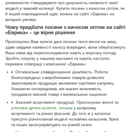
упевненістю стверджувати про доцільність наявності такої
моделі у зимовій колекції. Купити лосини з начосом оптом, як
й інший повсякденний одяг, можна на сайті «Еврика» на
вигідних умовах.
Чому придбати лосини з начосом оптом на сайті
«Еврика» – це вірне рішення
Пропонуємо Вам купити дані лосини теплі жіночі на зиму,
адже завдяки наявності начосу всередині, вони оберігатимуть
Ваші ніжки від переохолодження навіть у морозну погоду.
Зробіть покупку у нашому магазині та оцініть наступні
переваги співпраці з компанією «Еврика»:
Оптимальне співвідношення ціна/якість. Робота
безпосередньо з виробниками товарів дозволяє
закуповувати продукцію великими партіями напряму.
Уникаючи посередників, ми маємо можливість
продавати якісний товар з мінімальною націнкою.
Значний асортимент продукції. Пропонуємо жіночі та
утеплені дитячі колготи, лосини
у колірному
асортименті та різних фасонів. До того ж у каталозі
присутні різнопланові моделі чоловічих кальсонів, брюк
та інших аксесуарів/одягу на різний сезон.