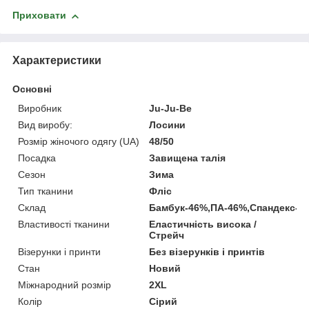
Приховати
Характеристики
Основні
Виробник
Ju-Ju-Be
Вид виробу:
Лосини
Розмір жіночого одягу (UA)
48/50
Посадка
Завищена талія
Сезон
Зима
Тип тканини
Фліс
Склад
Бамбук-46%,ПА-46%,Спандекс-8
Властивості тканини
Еластичність висока /
Стрейч
Візерунки і принти
Без візерунків і принтів
Стан
Новий
Міжнародний розмір
2XL
Колір
Сірий