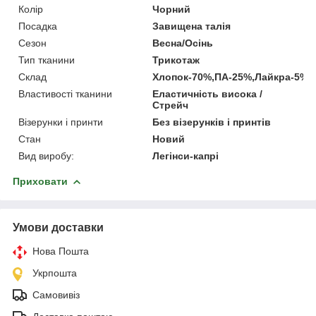
Колір
Чорний
Посадка
Завищена талія
Сезон
Весна/Осінь
Тип тканини
Трикотаж
Склад
Хлопок-70%,ПА-25%,Лайкра-5%
Властивості тканини
Еластичність висока /
Стрейч
Візерунки і принти
Без візерунків і принтів
Стан
Новий
Вид виробу:
Легінси-капрі
Приховати
Умови доставки
Нова Пошта
Укрпошта
Самовивіз