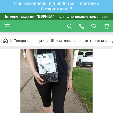
При замовленні від 5000 грн – доставка
безкоштовна!!!
Інтернет-магазин "ЕВРИКА" - панчішно-шкарпеткова продукц
Товари та послуги
Штани, лосини, шорти, колготки та п