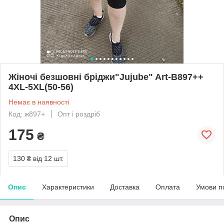
Жіночі безшовні бріджи"Jujube" Art-B897++
4XL-5XL(50-56)
Немає в наявності
Код: ж897+
Опт і роздріб
175
₴
130 ₴
від 12 шт.
Опис
Характеристики
Доставка
Оплата
Умови п
Опис