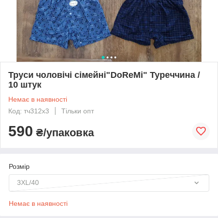
Труси чоловічі сімейні"DoReMi" Туреччина /
10 штук
Немає в наявності
Код: тч312х3
Тільки опт
590
₴/упаковка
Розмір
3XL/40
Немає в наявності