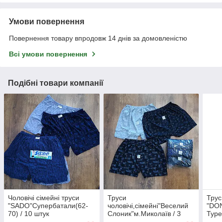
Умови повернення
Повернення товару впродовж 14 днів за домовленістю
Всі умови повернення
Подібні товари компанії
Чоловічі сімейні труси
Труси
Трус
"SADO"Супербатали(62-
чоловічі,сімейні"Веселий
"DON
70) / 10 штук
Слоник"м.Миколаїв / 3
Туре
штучки