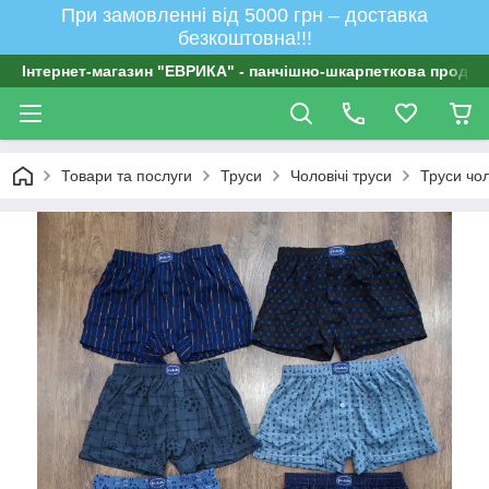
При замовленні від 5000 грн – доставка
безкоштовна!!!
Інтернет-магазин "ЕВРИКА" - панчішно-шкарпеткова продукц
Товари та послуги
Труси
Чоловічі труси
Труси чол