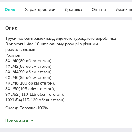
Опис
Характеристики
Доставка
Оплата
Умови п
Опис
Труси чоловічі ,сімейн,від відомого турецького виробника
В упаковці йде 10 шт.в одному розмірі з різними
розмальовками.
Розміри :
3XL/40(80 об'єм стегон),
4XL/42(85 об'єм стегон),
5XL/44(90 об'єм стегон),
6XL/46(95 об'єм стегон),
7XL/48(100 об'єм стегон),
8XL/50(105 обсяг стегон),
9XL/52( 110-115 обсяг стегон),
10XL/54(115-120 обсяг стегон)
Склад: Бавовна-100%
Приховати