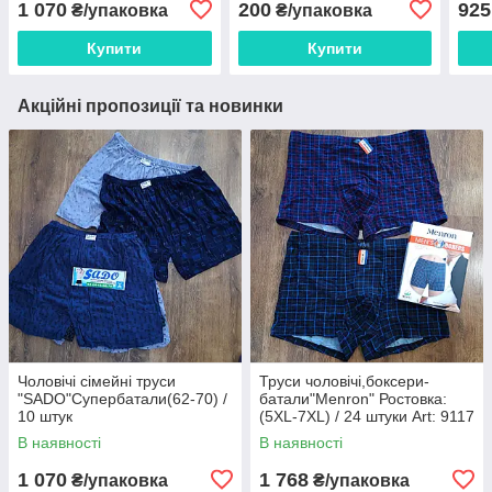
1 070
200
925
₴/упаковка
₴/упаковка
Купити
Купити
Акційні пропозиції та новинки
Чоловічі сімейні труси
Труси чоловічі,боксери-
"SADO"Супербатали(62-70) /
батали"Menron" Ростовка:
10 штук
(5XL-7XL) / 24 штуки Art: 9117
В наявності
В наявності
1 070
1 768
₴/упаковка
₴/упаковка