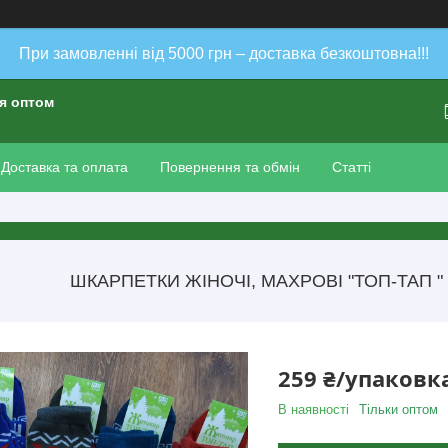
При замовленні від 5000 грн – доставка безкоштовна!!!
ія оптом
Доставка та оплата
Повернення та обмін
Статті
ШКАРПЕТКИ ЖІНОЧІ, МАХРОВІ "ТОП-ТАП " 23
259 ₴/упаковк
В наявності
Тільки оптом