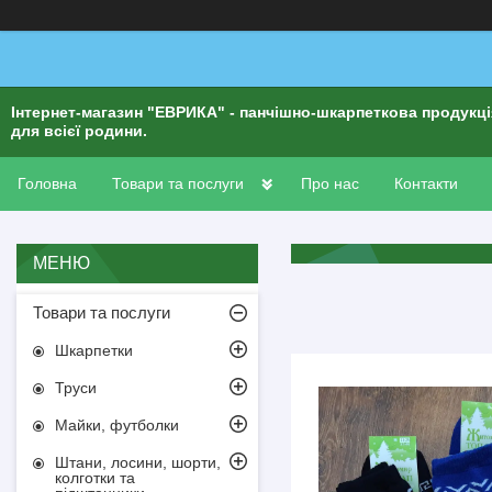
Інтернет-магазин "ЕВРИКА" - панчішно-шкарпеткова продукц
для всієї родини.
Головна
Товари та послуги
Про нас
Контакти
Товари та послуги
Шкарпетки
Труси
Майки, футболки
Штани, лосини, шорти,
колготки та