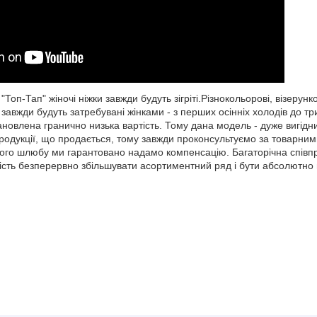
Топ-Тап" жіночі ніжки завжди будуть зігріті.Різнокольорові, візерунк
 завжди будуть затребувані жінками - з перших осінніх холодів до тр
ановлена гранично низька вартість. Тому дана модель - дуже вигідн
продукції, що продається, тому завжди проконсультуємо за товарним
ого шлюбу ми гарантовано надамо компенсацію. Багаторічна співп
ть безперервно збільшувати асортиментний ряд і бути абсолютно в