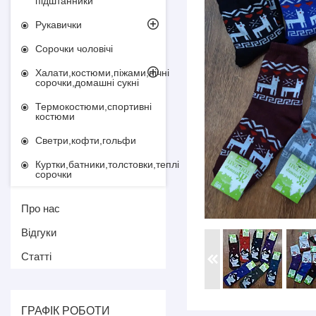
підштанники
Рукавички
Сорочки чоловічі
Халати,костюми,піжами,нічні
сорочки,домашні сукні
Термокостюми,спортивні
костюми
Светри,кофти,гольфи
Куртки,батники,толстовки,теплі
сорочки
Про нас
Відгуки
Статті
ГРАФІК РОБОТИ