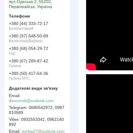
вул.Одеська 2, 55202,
Первомайськ, Україна
+380 (44) 333-72-17
Безкоштовний
+380 (97) 648-50-89
Валентина(Вайбер)
+380 (68) 054-29-72
Ігор
+380 (67) 289-87-42
Галина
+380 (50) 417-64-36
Галина МТС
dvoronob@outlook.com
0680542972, 0987
810589
0932553341, 0962140
892
Email
evrika27@outlook.com