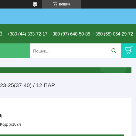
Кошик
+380 (44) 333-72-17
+380 (97) 648-50-89
+380 (68) 054-29-72
-25(37-40) / 12 ПАР
а
Код:
ж107л