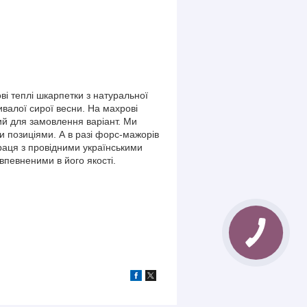
ові теплі шкарпетки з натуральної
ивалої сирої весни. На махрові
ий для замовлення варіант. Ми
и позиціями. А в разі форс-мажорів
раця з провідними українськими
певненими в його якості.