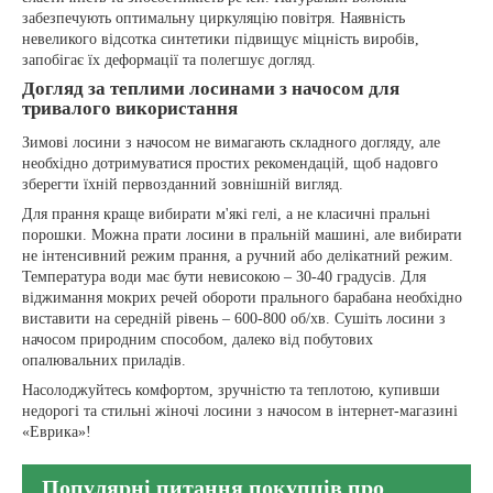
забезпечують оптимальну циркуляцію повітря. Наявність
невеликого відсотка синтетики підвищує міцність виробів,
запобігає їх деформації та полегшує догляд.
Догляд за теплими лосинами з начосом для
тривалого використання
Зимові лосини з начосом не вимагають складного догляду, але
необхідно дотримуватися простих рекомендацій, щоб надовго
зберегти їхній первозданний зовнішній вигляд.
Для прання краще вибирати м'які гелі, а не класичні пральні
порошки. Можна прати лосини в пральній машині, але вибирати
не інтенсивний режим прання, а ручний або делікатний режим.
Температура води має бути невисокою – 30-40 градусів. Для
віджимання мокрих речей обороти прального барабана необхідно
виставити на середній рівень – 600-800 об/хв. Сушіть лосини з
начосом природним способом, далеко від побутових
опалювальних приладів.
Насолоджуйтесь комфортом, зручністю та теплотою, купивши
недорогі та стильні жіночі лосини з начосом в інтернет-магазині
«Еврика»!
Популярні питання покупців про