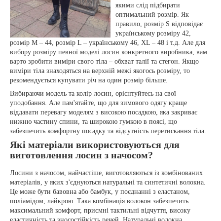
якими слід підбирати
оптимальний розмір. Як
правило, розмір S відповідає
українському розміру 42,
розмір М – 44, розмір L – українському 46, XL – 48 і т.д. Але для
вибору розміру певної моделі лосин конкретного виробника, вам
варто зробити виміри свого тіла – обхват талії та стегон. Якщо
виміри тіла знаходяться на верхній межі якогось розміру, то
рекомендується купувати річ на один розмір більше.
Вибираючи модель та колір лосин, орієнтуйтесь на свої
уподобання. Але пам'ятайте, що для зимового одягу краще
віддавати перевагу моделям з високою посадкою, яка закриває
нижню частину спини, та широкою гумкою в поясі, що
забезпечить комфортну посадку та відсутність перетискання тіла.
Які матеріали використовуються для
виготовлення лосин з начосом?
Лосини з начосом, найчастіше, виготовляються із комбінованих
матеріалів, у яких з'єднуються натуральні та синтетичні волокна.
Це може бути бавовна або бамбук, у поєднанні з еластаном,
поліамідом, лайкрою. Така комбінація волокон забезпечить
максимальний комфорт, приємні тактильні відчуття, високу
еластичність та зносостійкість речей. Натуральні волокна