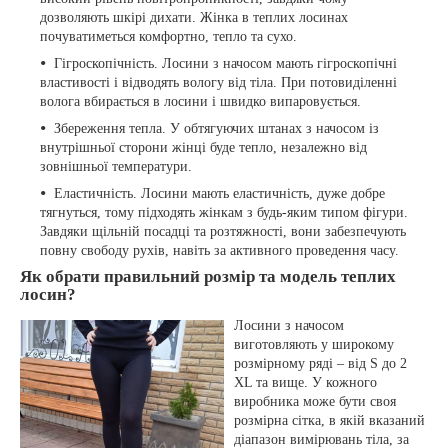
дозволяють шкірі дихати. Жінка в теплих лосинах
почуватиметься комфортно, тепло та сухо.
Гігроскопічність. Лосини з начосом мають гігроскопічні
властивості і відводять вологу від тіла. При потовиділенні
волога вбирається в лосини і швидко випаровується.
Збереження тепла. У обтягуючих штанах з начосом із
внутрішньої сторони жінці буде тепло, незалежно від
зовнішньої температури.
Еластичність. Лосини мають еластичність, дуже добре
тягнуться, тому підходять жінкам з будь-яким типом фігури.
Завдяки щільній посадці та розтяжності, вони забезпечують
повну свободу рухів, навіть за активного проведення часу.
Як обрати правильний розмір та модель теплих
лосин?
Лосини з начосом
виготовляють у широкому
розмірному ряді – від S до 2
XL та вище. У кожного
виробника може бути своя
розмірна сітка, в якій вказаний
діапазон вимірювань тіла, за