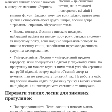
Лосини – це облягаючі
штани, які в точності
повторюють всі лінії і
вигини фігури. Завдяки тому, що вони щільно прилягають
до тіла і створюють ефект другої шкіри, лосини добре
зігрівають і сприяють збереженню тепла.
Висока посадка. Лосини з високою посадкою –
найкращий варіант на зимову пору року. Завдяки високому
та широкому поясу, вони надійно закривають поперек та
нижню частину спини, запобігаючи переохолодженню та
супутнім захворюванням.
Універсальність. Лосини – універсальний предмет
гардеробу, який поєднується з одягом у будь-якому стилі. На
прогулянку ви можете взути з ними теплі уггі або черевики
на грубій підошві, зверху надіти об'ємний светр та
пуховик, і ви не замерзнете тривалий час. На роботу в офіс
під лосини можна надіти подовжену туніку і високі чоботи
на підборах, і ви виглядатимете елегантно та вишукано.
Переваги теплих лосин для зимових
прогулянок
Повітропроникність. Теплі лосини з начосом мають
високий рівень повітропроникності, завдяки чому