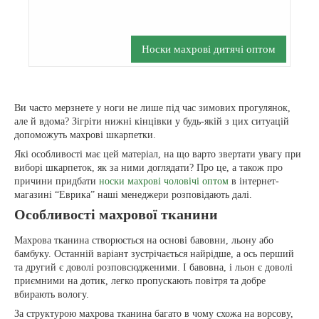
Носки махрові дитячі оптом
Ви часто мерзнете у ноги не лише під час зимових прогулянок,
але й вдома? Зігріти нижні кінцівки у будь-якій з цих ситуацій
допоможуть махрові шкарпетки.
Які особливості має цей матеріал, на що варто звертати увагу при
виборі шкарпеток, як за ними доглядати? Про це, а також про
причини придбати
носки махрові чоловічі оптом
в інтернет-
магазині “Еврика” наші менеджери розповідають далі.
Особливості махрової тканини
Махрова тканина створюється на основі бавовни, льону або
бамбуку. Останній варіант зустрічається найрідше, а ось перший
та другий є доволі розповсюдженими. І бавовна, і льон є доволі
приємними на дотик, легко пропускають повітря та добре
вбирають вологу.
За структурою махрова тканина багато в чому схожа на ворсову,