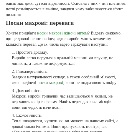
однак має деякі суттєві відмінності. Основна з них - тип плетіння:
петлі розміщуються вільніше, завдяки чому забезпечується ефект
дихання.
Носки махрові: переваги
Хочете придбати
носки махрові жіночі оптом
? Відразу скажемо,
що це доволі непогана ідея, адже вироби мають величезну
кількість переваг. До їх числа варто зарахувати наступні:
Простота догляду.
Вироби легко перуться в пральній машині чи вручну, не
линяють, а також не деформуються.
Гіпоалергенність.
Завдяки натуральності складу, а також особливій м’якості,
якою наділені
носки махрові
, вони не подразнюють шкіру.
Довговічність.
Махрові вироби тривалий час залишаються м’якими, не
втрачають колір та форму. Навіть через декілька місяців
вони виглядають наче нові.
Екологічність.
Теплі шкарпетки, купити які ви можете на нашому сайті, є
доволі екологічними. Вони пропускають повітря, але