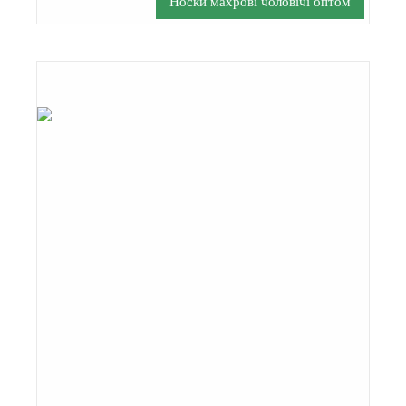
Носки махрові чоловічі оптом