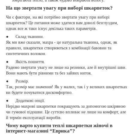
зберігають тепло, а також чудово вбирають вологу.
На що звертати увагу при виборі шкарпеток?
Чи є фактори, на які потрібно звертати увагу при виборі
шкарпеток? Це питання може здатися вам доволі безглуздим,
однак все ж таки існує декілька таких параметрів.
● Склад тканини.
Як ми вже сказали, махра - це натуральна тканина, однак, як
правило, шкарпетки створюються з комбінації бавовни та
синтетичних волокон.
● Якість пошиття.
Радимо звертати увагу не лише на резинки, але й внутрішні шви.
Вони мають бути рівними та без зайвих ниток.
● Розмір.
Так, розмір має значення! Як у малих, так і у великих шкарпетках
ви будете почуватися дискомфортно.
● Додаткові опції.
Нерідко махрові шкарпетки покращують за допомогою шкіряною
чи гумової підошви. Це суттєво впливає не лише на комфорт, але
й термін експлуатації виробів.
Чому варто купити теплі шкарпетки жіночі в
інтернет-магазині “Еврика”?